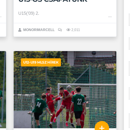
U15(’09) 2.
MONORIMARCELL
2,011
U12-U19 MLSZ HÍREK