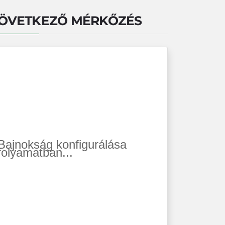
ÖVETKEZŐ MÉRKŐZÉS
Bajnokság konfigurálása
folyamatban...