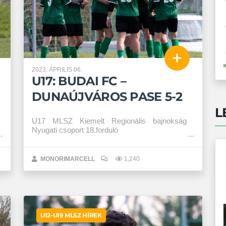
2023. ÁPRILIS 06.
U17: BUDAI FC –
DUNAÚJVÁROS PASE 5-2
L
U17 MLSZ Kiemelt Regionális bajnokság
Nyugati csoport 18.forduló
MONORIMARCELL
1,240
U12-U19 MLSZ HÍREK