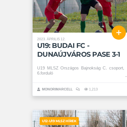
2023. ÁPRILIS 12.
U19: BUDAI FC -
DUNAÚJVÁROS PASE 3-1
U19 MLSZ Országos Bajnokság C. csoport,
6.forduló
MONORIMARCELL
1,213
U12-U19 MLSZ HÍREK