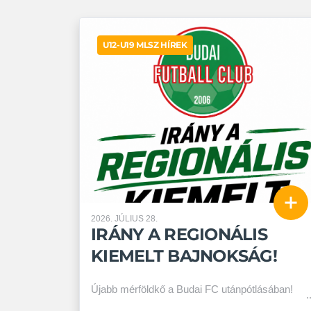
U12-U19 MLSZ HÍREK
2026. JÚLIUS 28.
IRÁNY A REGIONÁLIS
KIEMELT BAJNOKSÁG!
Újabb mérföldkő a Budai FC utánpótlásában!