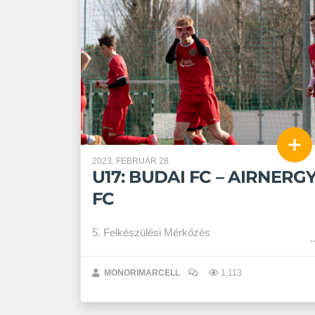
2023. FEBRUÁR 28.
U17: BUDAI FC – AIRNERG
FC
5. Felkészülési Mérkőzés
MONORIMARCELL
1,113