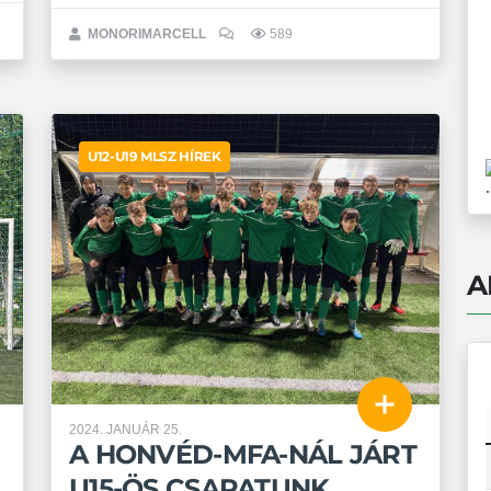
MONORIMARCELL
589
U12-U19 MLSZ HÍREK
.
A
2024. JANUÁR 25.
A HONVÉD-MFA-NÁL JÁRT
U15-ÖS CSAPATUNK