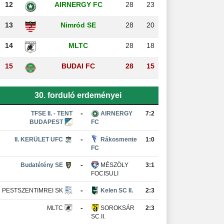
12
AIRNERGY FC
28
23
13
Nimród SE
28
20
14
MLTC
28
18
15
BUDAI FC
28
15
30. forduló erdeményei
-
TFSE II. - TENT
AIRNERGY
7:2
BUDAPEST
FC
-
II. KERÜLET UFC
Rákosmente
1:0
FC
-
Budatétény SE
MÉSZÖLY
3:1
FOCISULI
-
PESTSZENTIMREI SK
Kelen SC II.
2:3
-
MLTC
SOROKSÁR
2:3
SC II.