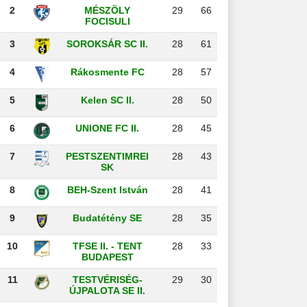
2
MÉSZÖLY
29
66
FOCISULI
3
SOROKSÁR SC II.
28
61
4
Rákosmente FC
28
57
5
Kelen SC II.
28
50
6
UNIONE FC II.
28
45
7
PESTSZENTIMREI
28
43
SK
8
BEH-Szent István
28
41
9
Budatétény SE
28
35
10
TFSE II. - TENT
28
33
BUDAPEST
11
TESTVÉRISÉG-
29
30
ÚJPALOTA SE II.