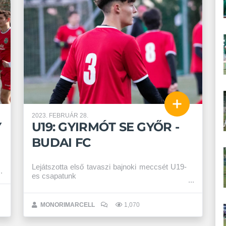
2023. FEBRUÁR 28.
Y
U19: GYIRMÓT SE GYŐR -
BUDAI FC
Lejátszotta első tavaszi bajnoki meccsét U19-
es csapatunk
MONORIMARCELL
1,070