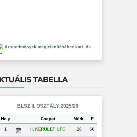
Az eredmények megjelenítéséhez katt ide
..
KTUÁLIS TABELLA
BLSZ II. OSZTÁLY 2025/26
Hely
Csapat
Mérk.
P
1
II. KERÜLET UFC
28
68