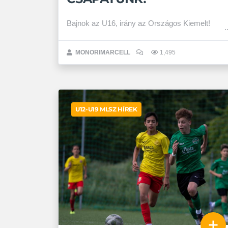
Bajnok az U16, irány az Országos Kiemelt!
MONORIMARCELL
1,495
U12-U19 MLSZ HÍREK