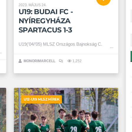
2023. MÁJUS 24.
U19: BUDAI FC -
NYÍREGYHÁZA
SPARTACUS 1-3
U19(’04/’05) MLSZ Országos Bajnokság C.
MONORIMARCELL
1,252
U12-U19 MLSZ HÍREK