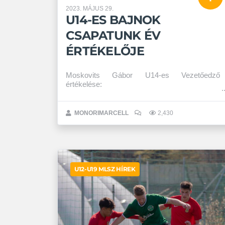
2023. MÁJUS 29.
U14-ES BAJNOK
CSAPATUNK ÉV
ÉRTÉKELŐJE
Moskovits Gábor U14-es Vezetőedző
értékelése:
MONORIMARCELL
2,430
U12-U19 MLSZ HÍREK