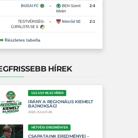
-
BUDAI FC
BEH-Szent
2:4
István
-
TESTVÉRISÉG-
Nimród SE
2:1
ÚJPALOTA SE II.
Részletes tabella
EGFRISSEBB HÍREK
U12-U19 MLSZ HÍREK
IRÁNY A REGIONÁLIS KIEMELT
BAJNOKSÁG!
2026. JÚLIUS 28.
HÉTVÉGI EREDMÉNYEK
CSAPATAINK EREDMÉNYEI –