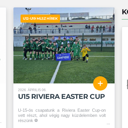
K
U12-U19 MLSZ HÍREK
2026. ÁPRILIS 06.
U15 RIVIERA EASTER CUP
U-15-ös csapatunk a Riviera Easter Cup-on
vett részt, ahol végig nagy küzdelemben volt
részünk ⚽️