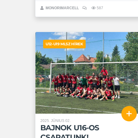
MONORIMARCELL
587
U12-U19 MLSZ HÍREK
2025. JÚNIUS 02.
BAJNOK U16-OS
CSAPATUNK!