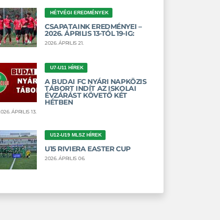
HÉTVÉGI EREDMÉNYEK
CSAPATAINK EREDMÉNYEI –
2026. ÁPRILIS 13-TÓL 19-IG:
2026. ÁPRILIS 21.
U7-U11 HÍREK
A BUDAI FC NYÁRI NAPKÖZIS
TÁBORT INDÍT AZ ISKOLAI
ÉVZÁRÁST KÖVETŐ KÉT
HÉTBEN
026. ÁPRILIS 13.
U12-U19 MLSZ HÍREK
U15 RIVIERA EASTER CUP
2026. ÁPRILIS 06.