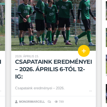
2026. ÁPRILIS 15.
I
CSAPATAINK EREDMÉNYEI
– 2026. ÁPRILIS 6-TÓL 12-
IG:
Csapataink eredményei – 2026.
MONORIMARCELL
789