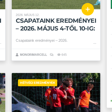
2026. MÁJUS 12.
I
CSAPATAINK EREDMÉNYEI
– 2026. MÁJUS 4-TŐL 10-IG:
Csapataink eredményei – 2026.
MONORIMARCELL
645
HÉTVÉGI EREDMÉNYEK