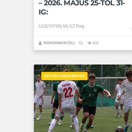
– 2026. MÁJUS 25-TŐL 31-
IG:
U19(’07/’08) MLSZ Reg.
MONORIMARCELL
806
HÉTVÉGI EREDMÉNYEK