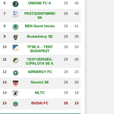
6
UNIONE FC II.
28
45
7
PESTSZENTIMREI
28
43
SK
8
BEH-Szent István
28
41
9
Budatétény SE
28
35
10
TFSE II. - TENT
28
33
BUDAPEST
11
TESTVÉRISÉG-
29
30
ÚJPALOTA SE II.
12
AIRNERGY FC
28
23
13
Nimród SE
28
20
14
MLTC
28
18
15
BUDAI FC
28
15