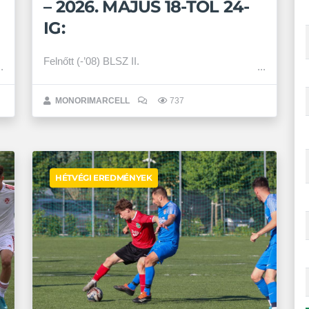
– 2026. MÁJUS 18-TÓL 24-
IG:
Felnőtt (-’08) BLSZ II.
MONORIMARCELL
737
HÉTVÉGI EREDMÉNYEK