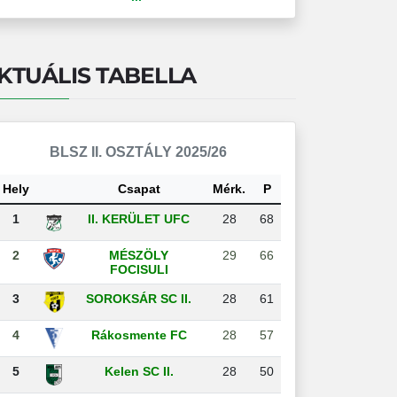
KTUÁLIS TABELLA
BLSZ II. OSZTÁLY 2025/26
Hely
Csapat
Mérk.
P
1
II. KERÜLET UFC
28
68
2
MÉSZÖLY
29
66
FOCISULI
3
SOROKSÁR SC II.
28
61
4
Rákosmente FC
28
57
5
Kelen SC II.
28
50