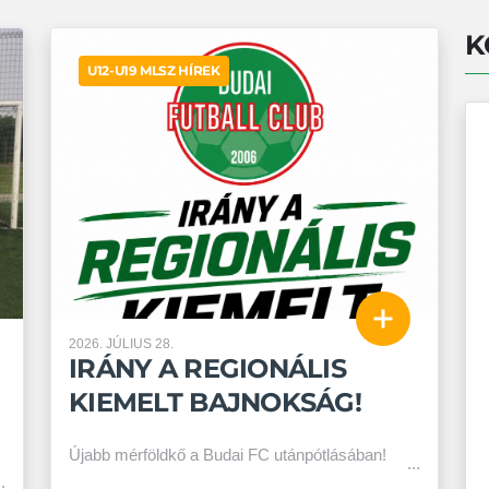
K
U12-U19 MLSZ HÍREK
2026. JÚLIUS 28.
IRÁNY A REGIONÁLIS
KIEMELT BAJNOKSÁG!
Újabb mérföldkő a Budai FC utánpótlásában!