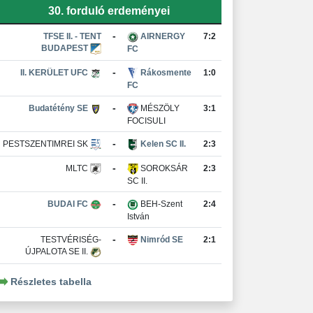
30. forduló erdeményei
-
TFSE II. - TENT
AIRNERGY
7:2
BUDAPEST
FC
-
II. KERÜLET UFC
Rákosmente
1:0
FC
-
Budatétény SE
MÉSZÖLY
3:1
FOCISULI
-
PESTSZENTIMREI SK
Kelen SC II.
2:3
-
MLTC
SOROKSÁR
2:3
SC II.
-
BUDAI FC
BEH-Szent
2:4
István
-
TESTVÉRISÉG-
Nimród SE
2:1
ÚJPALOTA SE II.
Részletes tabella