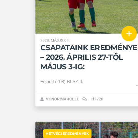
2026. MÁJUS 06.
CSAPATAINK EREDMÉNYE
– 2026. ÁPRILIS 27-TŐL
MÁJUS 3-IG:
Felnőtt (-’08) BLSZ II.
MONORIMARCELL
728
HÉTVÉGI EREDMÉNYEK