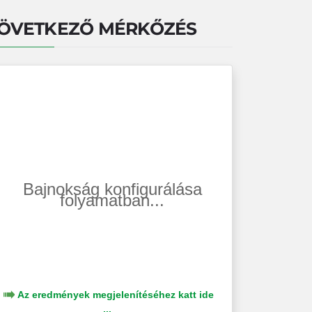
ÖVETKEZŐ MÉRKŐZÉS
Bajnokság konfigurálása
folyamatban...
Az eredmények megjelenítéséhez katt ide
...