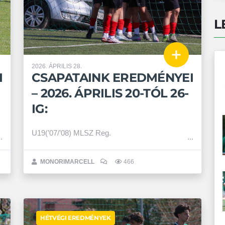
L
2026. ÁPRILIS 28.
I
CSAPATAINK EREDMÉNYEI
– 2026. ÁPRILIS 20-TÓL 26-
IG:
U19(’07/’08) MLSZ Reg.
MONORIMARCELL
466
HÉTVÉGI EREDMÉNYEK