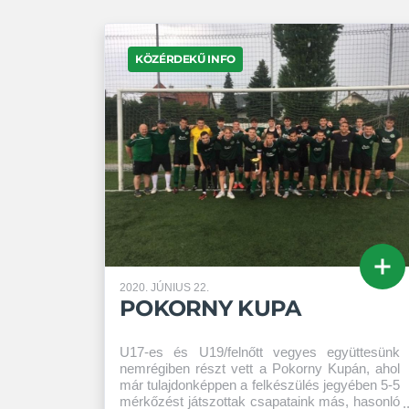
KÖZÉRDEKŰ INFO
2020. JÚNIUS 22.
POKORNY KUPA
U17-es és U19/felnőtt vegyes együttesünk
nemrégiben részt vett a Pokorny Kupán, ahol
már tulajdonképpen a felkészülés jegyében 5-5
mérkőzést játszottak csapataink más, hasonló