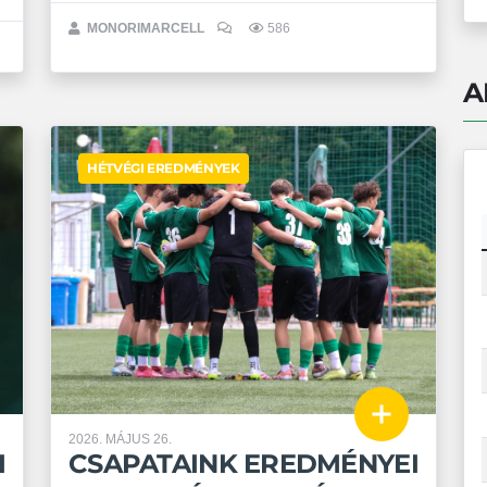
MONORIMARCELL
586
A
HÉTVÉGI EREDMÉNYEK
2026. MÁJUS 26.
I
CSAPATAINK EREDMÉNYEI