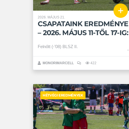
2026. MÁJUS 21.
CSAPATAINK EREDMÉNYE
– 2026. MÁJUS 11-TŐL 17-IG:
Felnőtt (-’08) BLSZ II.
MONORIMARCELL
422
HÉTVÉGI EREDMÉNYEK