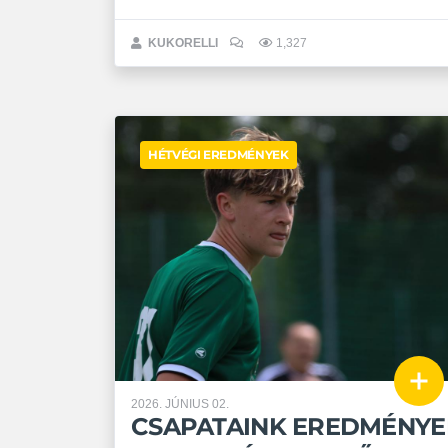
korosztályú- és kal ...
KUKORELLI
1,327
HÉTVÉGI EREDMÉNYEK
2026. JÚNIUS 02.
CSAPATAINK EREDMÉNYE