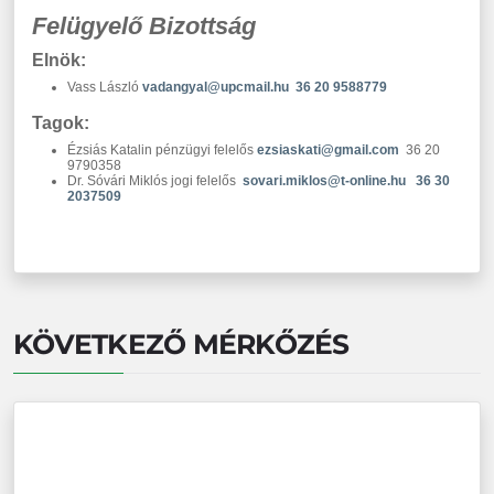
Felügyelő Bizottság
Elnök:
Vass László
vadangyal@upcmail.hu
36 20 9588779
Tagok:
Ézsiás Katalin pénzügyi felelős
ezsiaskati@gmail.com
36 20
9790358
Dr. Sóvári Miklós jogi felelős
sovari.miklos@t-online.hu
36 30
2037509
KÖVETKEZŐ MÉRKŐZÉS