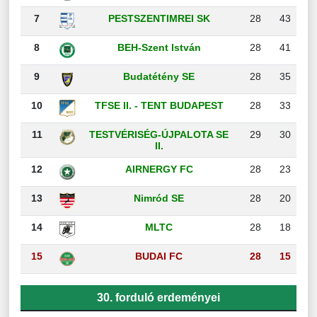
7
PESTSZENTIMREI SK
28
43
8
BEH-Szent István
28
41
9
Budatétény SE
28
35
10
TFSE II. - TENT BUDAPEST
28
33
11
TESTVÉRISÉG-ÚJPALOTA SE
29
30
II.
12
AIRNERGY FC
28
23
13
Nimród SE
28
20
14
MLTC
28
18
15
BUDAI FC
28
15
30. forduló erdeményei