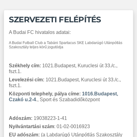
SZERVEZETI FELÉPÍTÉS
A Budai FC hivatalos adatai:
A Budai Futball Club a Tabáni Spartacus SKE Labdarúgó Utánpótlás
Szakosztály teljes körű jogutódja
Székhely cím:
1021.Budapest, Kuruclesi út 33./c.,
fszt.1.
Levelezési cím:
1021.Budapest, Kuruclesi út 33./c.,
fszt.1.
Központi telephely, pálya címe:
1016.Budapest,
Czakó u.2-4
., Sport és Szabadidőközpont
Adószám:
19038223-1-41
Nyilvántartási szám
: 01-02-0016923
EU adószám:
(a Labdarúgó
U
tánpótlás
S
zakosztály