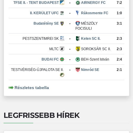
-
TFSE II. - TENT BUDAPEST
AIRNERGY FC
7:2
-
II. KERÜLET UFC
Rákosmente FC
1:0
-
Budatétény SE
MÉSZÖLY
3:1
FOCISULI
-
PESTSZENTIMREI SK
Kelen SC II.
2:3
-
MLTC
SOROKSÁR SC II.
2:3
-
BUDAI FC
BEH-Szent István
2:4
-
TESTVÉRISÉG-ÚJPALOTA SE II.
Nimród SE
2:1
Részletes tabella
LEGFRISSEBB HÍREK