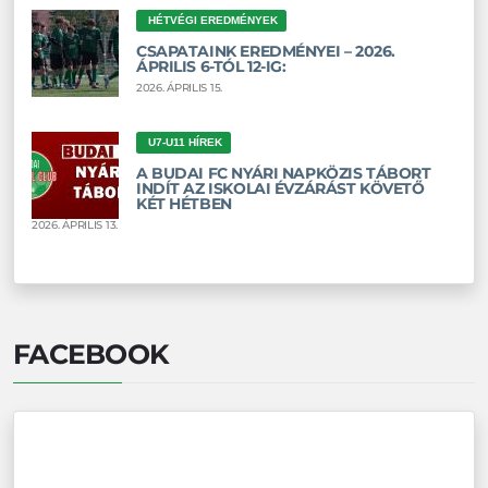
HÉTVÉGI EREDMÉNYEK
CSAPATAINK EREDMÉNYEI – 2026.
ÁPRILIS 6-TÓL 12-IG:
2026. ÁPRILIS 15.
U7-U11 HÍREK
A BUDAI FC NYÁRI NAPKÖZIS TÁBORT
INDÍT AZ ISKOLAI ÉVZÁRÁST KÖVETŐ
KÉT HÉTBEN
2026. ÁPRILIS 13.
FACEBOOK