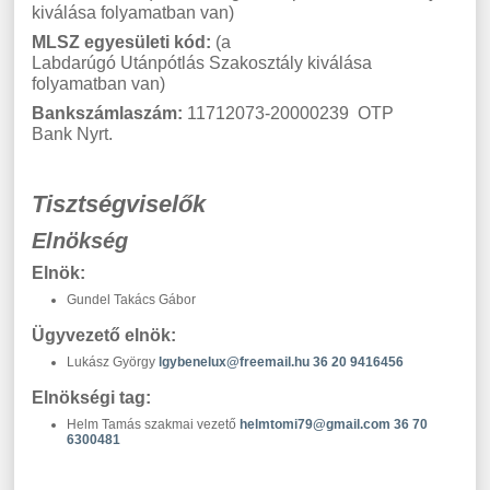
kiválása folyamatban van)
MLSZ egyesületi kód:
(a
Labdarúgó
U
tánpótlás
S
zakosztály kiválása
folyamatban van)
Bankszámlaszám:
11712073-20000239 OTP
Bank Nyrt.
Tisztségviselők
Elnökség
Elnök:
Gundel Takács Gábor
Ügyvezető elnök:
Lukász György
lgybenelux@freemail.hu
36 20 9416456
Elnökségi tag:
Helm Tamás szakmai vezető
helmtomi79@gmail.com
36 70
6300481