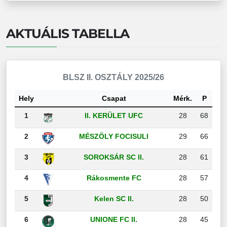
AKTUÁLIS TABELLA
BLSZ II. OSZTÁLY 2025/26
Hely
Csapat
Mérk.
P
1
II. KERÜLET UFC
28
68
2
MÉSZÖLY FOCISULI
29
66
3
SOROKSÁR SC II.
28
61
4
Rákosmente FC
28
57
5
Kelen SC II.
28
50
6
UNIONE FC II.
28
45