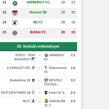
12
AIRNERGY FC
28
23
13
Nimród SE
28
20
14
MLTC
28
18
15
BUDAI FC
28
15
30. forduló erdeményei
-
TFSE II. - TENT
AIRNERGY
7:2
BUDAPEST
FC
-
II. KERÜLET UFC
Rákosmente
1:0
FC
-
Budatétény SE
MÉSZÖLY
3:1
FOCISULI
-
PESTSZENTIMREI SK
Kelen SC II.
2:3
-
MLTC
SOROKSÁR
2:3
SC II.