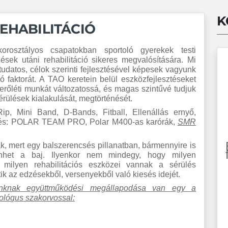
K
EHABILITÁCIÓ
orosztályos csapatokban sportoló gyerekek testi
ések utáni rehabilitáció sikeres megvalósítására. Mi
 tudatos, célok szerinti fejlesztésével képesek vagyunk
ó faktorát. A TAO keretein belül eszközfejlesztéseket
erőléti munkát változatossá, és magas szintűvé tudjuk
rülések kialakulását, megtörténését.
 Mini Band, D-Bands, Fitball, Ellenállás ernyő,
mérés: POLAR TEAM PRO, Polar M400-as karórák,
SMR
 mert egy balszerencsés pillanatban, bármennyire is
rténhet a baj. Ilyenkor nem mindegy, hogy milyen
ve milyen rehabilitációs eszközei vannak a sérülés
k az edzésekből, versenyekből való kiesés idejét.
unknak együttműk
ö
d
é
si megállapodása van egy a
ol
ó
gus szakorvossal: