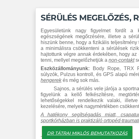
SÉRÜLÉS MEGELŐZÉS, R
Egyesületünk nagy figyelmet fordít a k
egészségének megőrzésére, illetve a sérül
hiszünk benne, hogy a fizikális teljesítmény
a minimálisra csökkenteni a sérülések rizik
hajtottunk végre annak érdekében, hogy az 
tenni, mellyel megelőzhetjük a
non-contakt
sé
Eszk
ö
zállományunk:
Body Rope, TRX Rip,
súlyzók, Pulzus kontroll, és GPS alapú 
hengerek
és még sok más.
Sajnos, a sérülés vele járója a sportnak,
figyelünk a kellő felkészítésre, megtö
lehetőségekkel rendelkezik valaki, illet
kezelésére, melyek nagymértékben csökkenti
A hat
é
kony segíts
é
gad
ás miatt, csapat
sportk
ó
rházban is praktizál
ó
ortop
é
d-traumat
DR TÁTRAI MIKLÓS BEMUTATKOZÁS