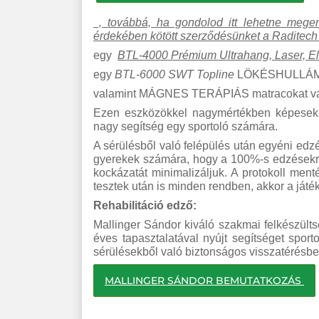
, továbbá, ha gondolod itt lehetne mege
é
rdek
é
ben k
ö
t
ö
tt szerződ
é
sünket a Raditech k
egy
BTL-4000 Pr
é
mium Ultrahang, Laser, El
egy
BTL-6000 SWT Topline
LÖKÉSHULLÁM t
valamint MÁGNES TERÁPIÁS matracokat vá
Ezen eszközökkel nagymértékben képesek v
nagy segítség egy sportoló számára.
A sérülésből való felépülés után egyéni edzé
gyerekek számára, hogy a 100%-s edzésekre 
kockázatát minimalizáljuk. A protokoll ment
tesztek után is minden rendben, akkor a játé
Rehabilit
áci
ó
edző:
Mallinger Sándor kiváló szakmai felkészültsé
éves tapasztalatával nyújt segítséget sport
sérülésekből való biztonságos visszatérésbe
MALLINGER SÁNDOR BEMUTATKOZÁS