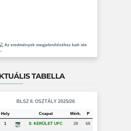
Az eredmények megjelenítéséhez katt ide
..
KTUÁLIS TABELLA
BLSZ II. OSZTÁLY 2025/26
Hely
Csapat
Mérk.
P
1
II. KERÜLET UFC
28
68