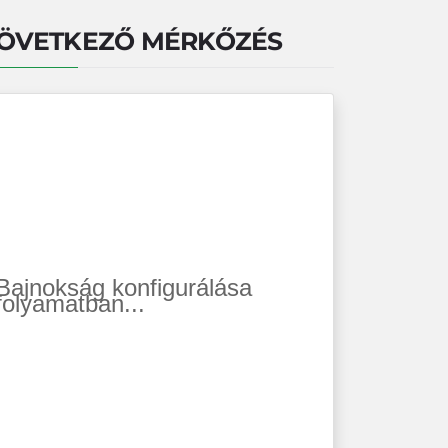
ÖVETKEZŐ MÉRKŐZÉS
Bajnokság konfigurálása
folyamatban...