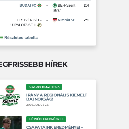
-
BUDAI FC
BEH-Szent
2:4
István
-
TESTVÉRISÉG-
Nimród SE
2:1
ÚJPALOTA SE II.
Részletes tabella
EGFRISSEBB HÍREK
U12-U19 MLSZ HÍREK
IRÁNY A REGIONÁLIS KIEMELT
BAJNOKSÁG!
2026. JÚLIUS 28.
HÉTVÉGI EREDMÉNYEK
CSAPATAINK EREDMÉNYEI –