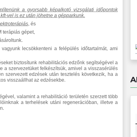
mlítenünk a gyorsabb k
é
palkot
ó
vizsgá
lati id
őpontok
ft-vel is ez után j
ö
hetne a g
é
pparkunk.
ektroter
ápiás
,
é
s
erápiás gépet,
sároltunk.
agyunk lecsökkenteni a felépülés időtartalmát, ami
.
seket biztosítunk rehabilitációs edzőnk segítségével a
a szervezetüket felkészítsük, amivel a visszasérülés
én szervezett edzések után tesztelés következik, ha a
A
kos visszaállhat az edzésekbe.
gével, valamint a rehabilitáció területén szerzett több
olóinknak a terhelések utáni regenerációban, illetve a
n.