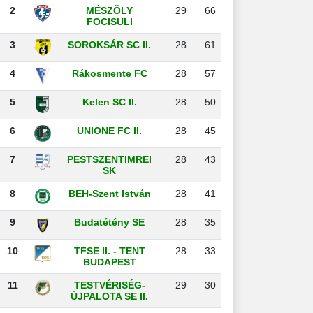
2
MÉSZÖLY
29
66
FOCISULI
3
SOROKSÁR SC II.
28
61
4
Rákosmente FC
28
57
5
Kelen SC II.
28
50
6
UNIONE FC II.
28
45
7
PESTSZENTIMREI
28
43
SK
8
BEH-Szent István
28
41
9
Budatétény SE
28
35
10
TFSE II. - TENT
28
33
BUDAPEST
11
TESTVÉRISÉG-
29
30
ÚJPALOTA SE II.