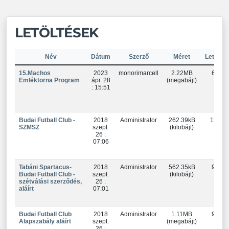
LETÖLTÉSEK
Név
Dátum
Szerző
Méret
Letöltve
15.Machos
2023
monorimarcell
2.22MB
658
Emléktorna Program
ápr. 28
(megabájt)
: 15:51
Budai Futball Club -
2018
Administrator
262.39kB
1110
SZMSZ
szept.
(kilobájt)
26 :
07:06
Tabáni Spartacus-
2018
Administrator
562.35kB
985
Budai Futball Club -
szept.
(kilobájt)
szétválási szerződés,
26 :
aláírt
07:01
Budai Futball Club
2018
Administrator
1.11MB
910
Alapszabály aláírt
szept.
(megabájt)
26 :