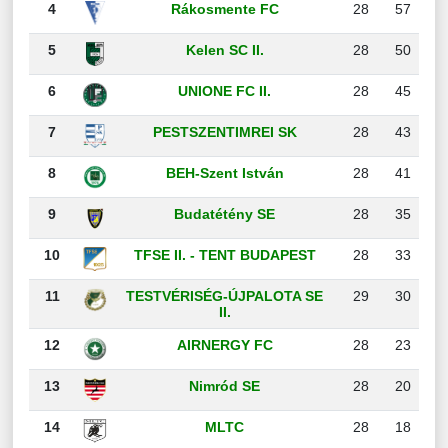
4
Rákosmente FC
28
57
5
Kelen SC II.
28
50
6
UNIONE FC II.
28
45
7
PESTSZENTIMREI SK
28
43
8
BEH-Szent István
28
41
9
Budatétény SE
28
35
10
TFSE II. - TENT BUDAPEST
28
33
11
TESTVÉRISÉG-ÚJPALOTA SE
29
30
II.
12
AIRNERGY FC
28
23
13
Nimród SE
28
20
14
MLTC
28
18