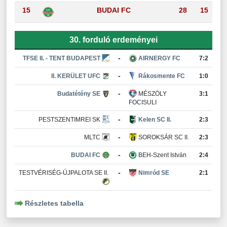
15
BUDAI FC
28
15
30. forduló erdeményei
-
TFSE II. - TENT BUDAPEST
AIRNERGY FC
7:2
-
II. KERÜLET UFC
Rákosmente FC
1:0
-
Budatétény SE
MÉSZÖLY
3:1
FOCISULI
-
PESTSZENTIMREI SK
Kelen SC II.
2:3
-
MLTC
SOROKSÁR SC II.
2:3
-
BUDAI FC
BEH-Szent István
2:4
-
TESTVÉRISÉG-ÚJPALOTA SE II.
Nimród SE
2:1
Részletes tabella