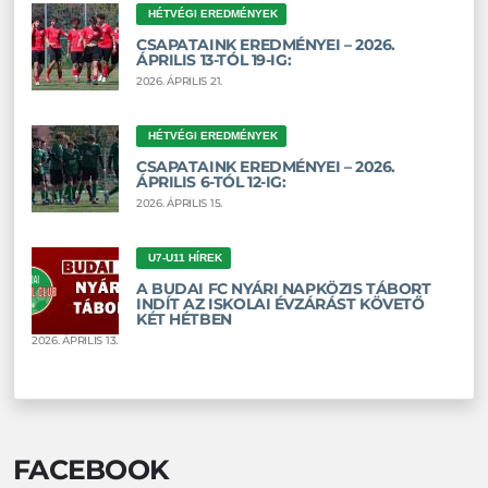
HÉTVÉGI EREDMÉNYEK
CSAPATAINK EREDMÉNYEI – 2026.
ÁPRILIS 13-TÓL 19-IG:
2026. ÁPRILIS 21.
HÉTVÉGI EREDMÉNYEK
CSAPATAINK EREDMÉNYEI – 2026.
ÁPRILIS 6-TÓL 12-IG:
2026. ÁPRILIS 15.
U7-U11 HÍREK
A BUDAI FC NYÁRI NAPKÖZIS TÁBORT
INDÍT AZ ISKOLAI ÉVZÁRÁST KÖVETŐ
KÉT HÉTBEN
2026. ÁPRILIS 13.
FACEBOOK