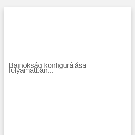
Bajnokság konfigurálása
folyamatban...