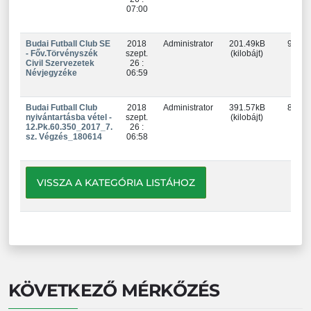
07:00
Budai Futball Club SE
2018
Administrator
201.49kB
927
- Főv.Törvényszék
szept.
(kilobájt)
Civil Szervezetek
26 :
Névjegyzéke
06:59
Budai Futball Club
2018
Administrator
391.57kB
843
nyivántartásba vétel -
szept.
(kilobájt)
12.Pk.60.350_2017_7.
26 :
sz. Végzés_180614
06:58
VISSZA A KATEGÓRIA LISTÁHOZ
KÖVETKEZŐ MÉRKŐZÉS