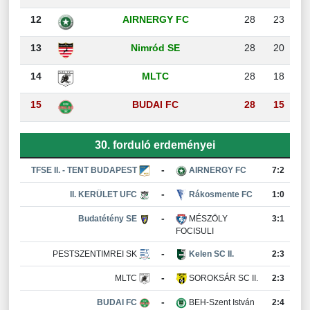
12
AIRNERGY FC
28
23
13
Nimród SE
28
20
14
MLTC
28
18
15
BUDAI FC
28
15
30. forduló erdeményei
-
TFSE II. - TENT BUDAPEST
AIRNERGY FC
7:2
-
II. KERÜLET UFC
Rákosmente FC
1:0
-
Budatétény SE
MÉSZÖLY
3:1
FOCISULI
-
PESTSZENTIMREI SK
Kelen SC II.
2:3
-
MLTC
SOROKSÁR SC II.
2:3
-
BUDAI FC
BEH-Szent István
2:4