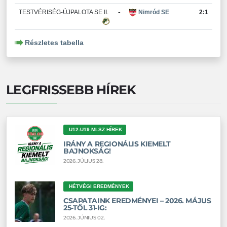
-
TESTVÉRISÉG-ÚJPALOTA SE II.
Nimród SE
2:1
Részletes tabella
LEGFRISSEBB HÍREK
U12-U19 MLSZ HÍREK
IRÁNY A REGIONÁLIS KIEMELT
BAJNOKSÁG!
2026. JÚLIUS 28.
HÉTVÉGI EREDMÉNYEK
CSAPATAINK EREDMÉNYEI – 2026. MÁJUS
25-TŐL 31-IG:
2026. JÚNIUS 02.