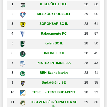
1
II. KERÜLET UFC
28
68
2
MÉSZÖLY FOCISULI
29
66
3
SOROKSÁR SC II.
28
61
4
Rákosmente FC
28
57
5
Kelen SC II.
28
50
6
UNIONE FC II.
28
45
7
PESTSZENTIMREI SK
28
43
8
BEH-Szent István
28
41
9
Budatétény SE
28
35
10
TFSE II. - TENT BUDAPEST
28
33
11
TESTVÉRISÉG-ÚJPALOTA SE
29
30
II.