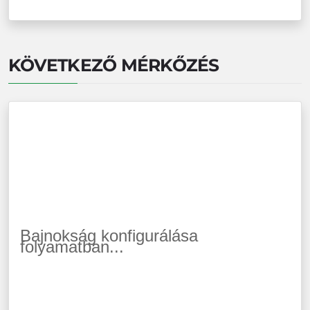
KÖVETKEZŐ MÉRKŐZÉS
Bajnokság konfigurálása
folyamatban...