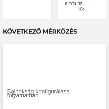
6-TÓL 12-
IG:
KÖVETKEZŐ MÉRKŐZÉS
Bajnokság konfigurálása
folyamatban...