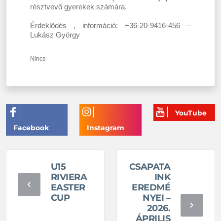
résztvevő gyerekek számára.
Érdeklődés , információ: +36-20-9416-456 –
Lukász György
Nincs
U15
CSAPATA
RIVIERA
INK
EASTER
EREDMÉ
CUP
NYEI –
2026.
ÁPRILIS