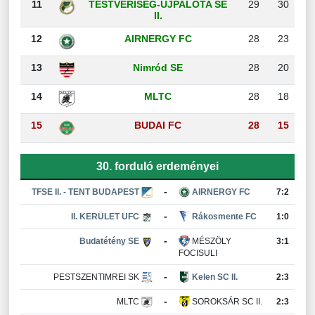
11
TESTVÉRISÉG-ÚJPALOTA SE
29
30
II.
12
AIRNERGY FC
28
23
13
Nimród SE
28
20
14
MLTC
28
18
15
BUDAI FC
28
15
30. forduló erdeményei
-
TFSE II. - TENT BUDAPEST
AIRNERGY FC
7:2
-
II. KERÜLET UFC
Rákosmente FC
1:0
-
Budatétény SE
MÉSZÖLY
3:1
FOCISULI
-
PESTSZENTIMREI SK
Kelen SC II.
2:3
-
MLTC
SOROKSÁR SC II.
2:3