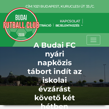
CÍM: 1021 BUDAPEST, KURUCLESI ÚT 33./C.
KAPCSOLAT
REGISZTRÁCIÓ
BEJELENTKEZÉS
A Budai FC
nyári
napközis
tábort indít az
iskolai
évzárást
követő két
hétben