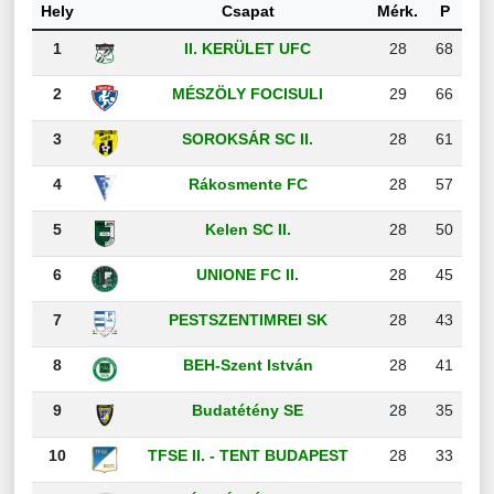
Hely
Csapat
Mérk.
P
1
II. KERÜLET UFC
28
68
2
MÉSZÖLY FOCISULI
29
66
3
SOROKSÁR SC II.
28
61
4
Rákosmente FC
28
57
5
Kelen SC II.
28
50
6
UNIONE FC II.
28
45
7
PESTSZENTIMREI SK
28
43
8
BEH-Szent István
28
41
9
Budatétény SE
28
35
10
TFSE II. - TENT BUDAPEST
28
33