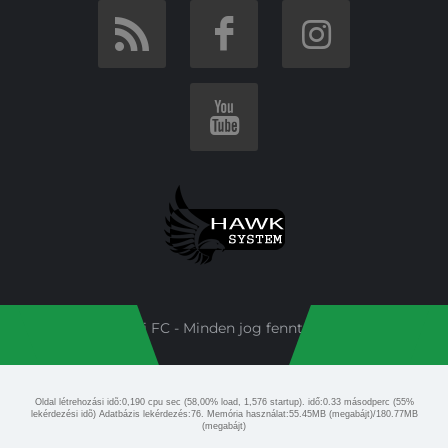
Budai FC - Minden jog fenntartva!
Oldal létrehozási idõ:0,190 cpu sec (58,00% load, 1,576 startup). idő:0.33 másodperc (55%
lekérdezési idõ) Adatbázis lekérdezés:76. Memória használat:55.45MB (megabájt)/180.77MB
(megabájt)