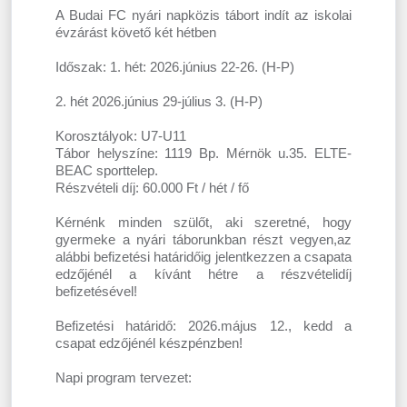
A Budai FC nyári napközis tábort indít az iskolai
évzárást követő két hétben
Időszak: 1. hét: 2026.június 22-26. (H-P)
2. hét 2026.június 29-július 3. (H-P)
Korosztályok: U7-U11
Tábor helyszíne: 1119 Bp. Mérnök u.35. ELTE-
BEAC sporttelep.
Részvételi díj: 60.000 Ft / hét / fő
Kérnénk minden szülőt, aki szeretné, hogy
gyermeke a nyári táborunkban részt vegyen,az
alábbi befizetési határidőig jelentkezzen a csapata
edzőjénél a kívánt hétre a részvételidíj
befizetésével!
Befizetési határidő: 2026.május 12., kedd a
csapat edzőjénél készpénzben!
Napi program tervezet: