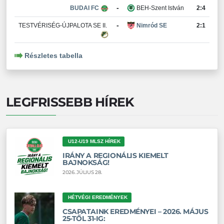
-
BUDAI FC
BEH-Szent István
2:4
-
TESTVÉRISÉG-ÚJPALOTA SE II.
Nimród SE
2:1
Részletes tabella
LEGFRISSEBB HÍREK
U12-U19 MLSZ HÍREK
IRÁNY A REGIONÁLIS KIEMELT
BAJNOKSÁG!
2026. JÚLIUS 28.
HÉTVÉGI EREDMÉNYEK
CSAPATAINK EREDMÉNYEI – 2026. MÁJUS
25-TŐL 31-IG: