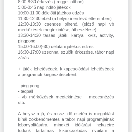
8:00-8:30 érkezés ( reggeli otthon)
9:00-9:45 nap indító játékok
10:00-11:00 délelőtti játékos edzés
11:30-12:30 ebéd (a helyszínen lévő étteremben)
12:30-13:30 csendes pihenő, (előző napi vb
mérkőzések megtekintése, átbeszélése)
13:30-14:30 társas játék, kártya, kvíz, activity,
pingpong
15:00-16:00(-30) délutáni játékos edzés
16:30-17:00 uzsonna, szülők érkezése, tábor napi
zárás
+ játék lehetőségek, kikapcsolódási lehetőségek
a programok kiegészítéseként:
- ping pong
- teqball
- vb mérkőzések megtekintése – meccsnézés
stb.
A helyszín jó, és rossz idő esetén is megoldást
kínál zökkenőmentes a tábor napi programjainak
lebonyolítására, mindkét időjárási helyzetre
tudunk tartalmas kikapcsolódás nyújtani a