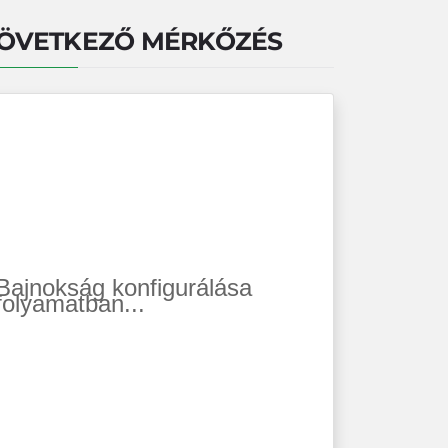
ÖVETKEZŐ MÉRKŐZÉS
Bajnokság konfigurálása
folyamatban...