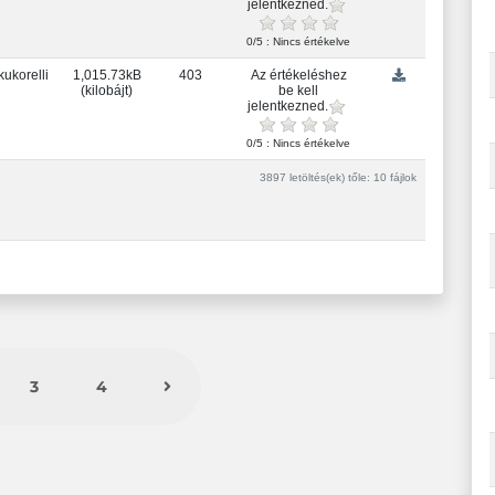
jelentkezned.
0/5 : Nincs értékelve
kukorelli
1,015.73kB
403
Az értékeléshez
(kilobájt)
be kell
jelentkezned.
0/5 : Nincs értékelve
3897 letöltés(ek) tőle: 10 fájlok
3
4