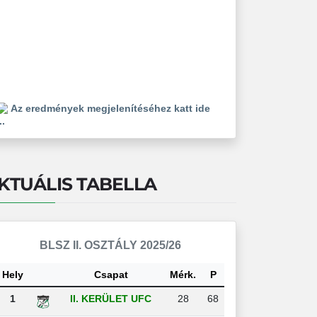
Az eredmények megjelenítéséhez katt ide
..
KTUÁLIS TABELLA
BLSZ II. OSZTÁLY 2025/26
Hely
Csapat
Mérk.
P
1
II. KERÜLET UFC
28
68