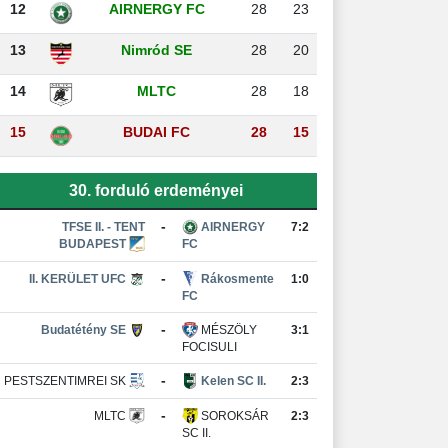
12
AIRNERGY FC
28
23
13
Nimród SE
28
20
14
MLTC
28
18
15
BUDAI FC
28
15
30. forduló erdeményei
-
TFSE II. - TENT
AIRNERGY
7:2
BUDAPEST
FC
-
II. KERÜLET UFC
Rákosmente
1:0
FC
-
Budatétény SE
MÉSZÖLY
3:1
FOCISULI
-
PESTSZENTIMREI SK
Kelen SC II.
2:3
-
MLTC
SOROKSÁR
2:3
SC II.