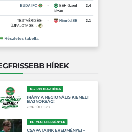
-
BUDAI FC
BEH-Szent
2:4
István
-
TESTVÉRISÉG-
Nimród SE
2:1
ÚJPALOTA SE II.
Részletes tabella
EGFRISSEBB HÍREK
U12-U19 MLSZ HÍREK
IRÁNY A REGIONÁLIS KIEMELT
BAJNOKSÁG!
2026. JÚLIUS 28.
HÉTVÉGI EREDMÉNYEK
CSAPATAINK EREDMÉNYEI –