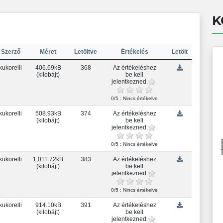
K
Szerző
Méret
Letöltve
Értékelés
Letölt
kukorelli
406.69kB
368
Az értékeléshez
(kilobájt)
be kell
jelentkezned.
0/5 : Nincs értékelve
kukorelli
508.93kB
374
Az értékeléshez
(kilobájt)
be kell
jelentkezned.
0/5 : Nincs értékelve
kukorelli
1,011.72kB
383
Az értékeléshez
(kilobájt)
be kell
jelentkezned.
0/5 : Nincs értékelve
kukorelli
914.10kB
391
Az értékeléshez
(kilobájt)
be kell
jelentkezned.