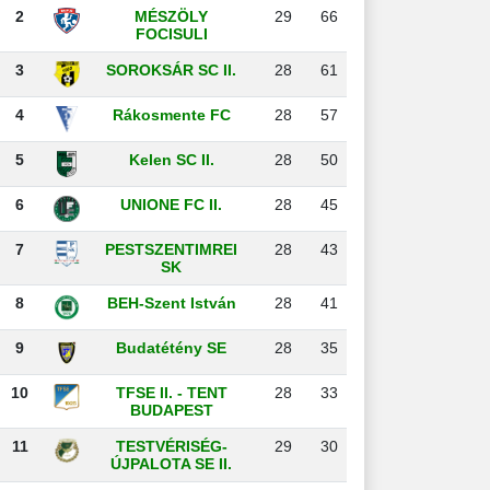
2
MÉSZÖLY
29
66
FOCISULI
3
SOROKSÁR SC II.
28
61
4
Rákosmente FC
28
57
5
Kelen SC II.
28
50
6
UNIONE FC II.
28
45
7
PESTSZENTIMREI
28
43
SK
8
BEH-Szent István
28
41
9
Budatétény SE
28
35
10
TFSE II. - TENT
28
33
BUDAPEST
11
TESTVÉRISÉG-
29
30
ÚJPALOTA SE II.