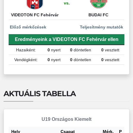
vs.
VIDEOTON FC Fehérvár
BUDAI FC
Előző mérkőzések
Teljesítmény mutatók
Eredményeink a VIDEOTON FC Fehérvár ellen
Hazaiként:
0
nyert
0
döntetlen
0
vesztett
Vendégként:
0
nyert
0
döntetlen
0
vesztett
AKTUÁLIS TABELLA
U19 Országos Kiemelt
Hely
Csapat
Mérk.
P