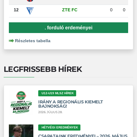
12
ZTE FC
0
0
. forduló erdeményei
Részletes tabella
LEGFRISSEBB HÍREK
U12-U19 MLSZ HÍREK
IRÁNY A REGIONÁLIS KIEMELT
BAJNOKSÁG!
2026. JÚLIUS 28.
HÉTVÉGI EREDMÉNYEK
CSAPATAINK EREDMÉNYEI – 2026. MÁJUS