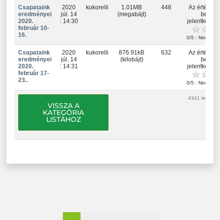
Csapataink
2020
kukorelli
1.01MB
448
Az értékelé
eredményei
júl. 14
(megabájt)
be kell
2020.
: 14:30
jelentkezne
február 10-
16.
0/5 : Nincs ért
Csapataink
2020
kukorelli
876.91kB
632
Az értékelé
eredményei
júl. 14
(kilobájt)
be kell
2020.
: 14:31
jelentkezne
február 17-
23..
0/5 : Nincs ért
4341 letöltés(e
VISSZA A
KATEGÓRIA
LISTÁHOZ