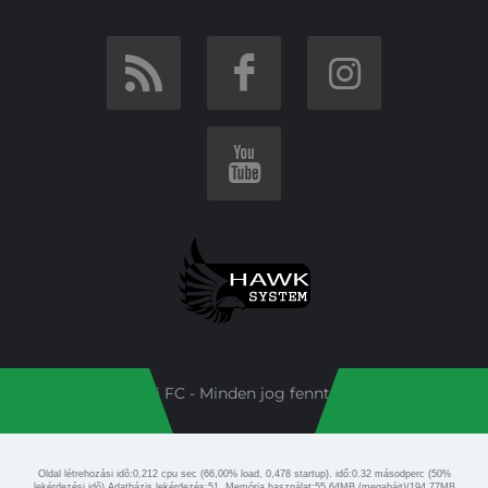
Budai FC - Minden jog fenntartva!
Oldal létrehozási idõ:0,212 cpu sec (66,00% load, 0,478 startup). idő:0.32 másodperc (50%
lekérdezési idõ) Adatbázis lekérdezés:51. Memória használat:55.64MB (megabájt)/194.77MB