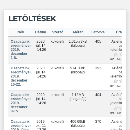
LETÖLTÉSEK
Név
Dátum
Szerző
Méret
Letöltve
Értékel
Csapataink
2020
kukorelli
1,015.73kB
405
Az értékelé
eredményei
júl. 14
(kilobájt)
be kell
2019.
: 14:26
jelentkezne
december
1-8.
0/5 : Nincs ért
Csapataink
2020
kukorelli
914.10kB
392
Az értékelé
eredményei
júl. 14
(kilobájt)
be kell
2019.
: 14:26
jelentkezne
december
16-22.
0/5 : Nincs ért
Csapataink
2020
kukorelli
1.18MB
404
Az értékelé
eredményei
júl. 14
(megabájt)
be kell
2019.
: 14:26
jelentkezne
december
9-15.
0/5 : Nincs ért
Csapataink
2019
kukorelli
406.69kB
370
Az értékelé
eredményei
okt. 11
(kilobájt)
be kell
2019. július
: 13:36
jelentkezne