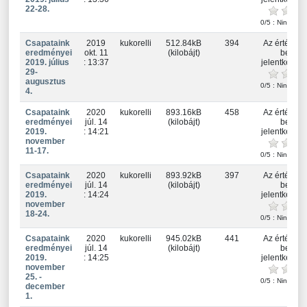
22-28.
0/5 : Nincs ért
Csapataink
2019
kukorelli
512.84kB
394
Az értékelé
eredményei
okt. 11
(kilobájt)
be kell
2019. július
: 13:37
jelentkezne
29-
augusztus
0/5 : Nincs ért
4.
Csapataink
2020
kukorelli
893.16kB
458
Az értékelé
eredményei
júl. 14
(kilobájt)
be kell
2019.
: 14:21
jelentkezne
november
11-17.
0/5 : Nincs ért
Csapataink
2020
kukorelli
893.92kB
397
Az értékelé
eredményei
júl. 14
(kilobájt)
be kell
2019.
: 14:24
jelentkezne
november
18-24.
0/5 : Nincs ért
Csapataink
2020
kukorelli
945.02kB
441
Az értékelé
eredményei
júl. 14
(kilobájt)
be kell
2019.
: 14:25
jelentkezne
november
25. -
0/5 : Nincs ért
december
1.