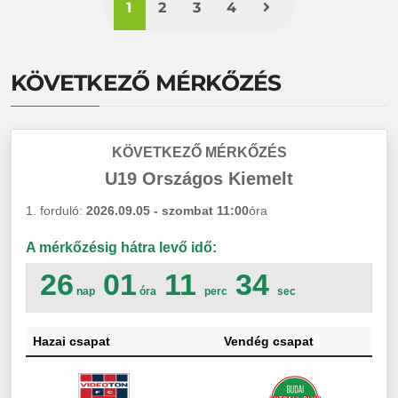
1
2
3
4
KÖVETKEZŐ MÉRKŐZÉS
KÖVETKEZŐ MÉRKŐZÉS
U19 Országos Kiemelt
1. forduló:
2026.09.05 - szombat
11:00
óra
A mérkőzésig hátra levő idő:
26
01
11
33
nap
óra
perc
sec
Hazai csapat
Vendég csapat