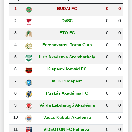
1
BUDAI FC
0
0
2
DVSC
0
0
3
ETO FC
0
0
4
Ferencvárosi Torna Club
0
0
5
Illés Akadémia Szombathely
0
0
6
Kispest-Honvéd FC
0
0
7
MTK Budapest
0
0
8
Puskás Akadémia FC
0
0
9
Várda Labdarugó Akadémia
0
0
10
Vasas Kubala Akadémia
0
0
11
VIDEOTON FC Fehérvár
0
0